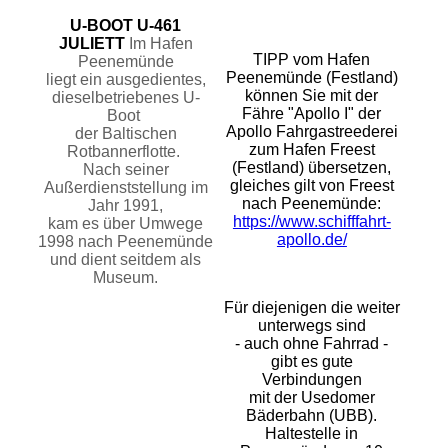
U-BOOT U-461
JULIETT
Im Hafen
TIPP vom Hafen
Peenemünde
Peenemünde (Festland)
liegt ein ausgedientes,
können Sie mit der
dieselbetriebenes U-
Fähre "Apollo I" der
Boot
Apollo Fahrgastreederei
der Baltischen
zum Hafen Freest
Rotbannerflotte.
(Festland) übersetzen,
Nach seiner
gleiches gilt von Freest
Außerdienststellung im
nach Peenemünde:
Jahr 1991,
https://www.schifffahrt-
kam
es über Umwege
apollo.de/
1998 nach Peenemünde
und
dient seitdem als
Museum.
Für diejenigen die weiter
unterwegs sind
- auch ohne Fahrrad -
gibt es gute
Verbindungen
mit der Usedomer
Bäderbahn (UBB).
Haltestelle in